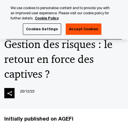
Skip
Skip
We use cookies to personalise content and to provide you with
to
to
an improved user experience. Please visit our cookie policy for
content
footer
further details.
Cookie Policy
PwC Luxembourg
Press Room
Press Articles 2023
Ge
Cookies Settings
Accept Cookies
Gestion des risques : le
retour en force des
captives ?
20/12/23
Initially published on AGEFI