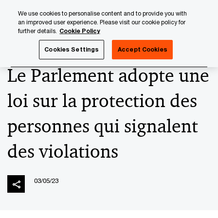
Skip
Skip
We use cookies to personalise content and to provide you with
to
to
an improved user experience. Please visit our cookie policy for
content
footer
further details.
Cookie Policy
PwC Luxembourg
News
2023 News Archives
Le Parl
Cookies Settings
Accept Cookies
Le Parlement adopte une
loi sur la protection des
personnes qui signalent
des violations
03/05/23