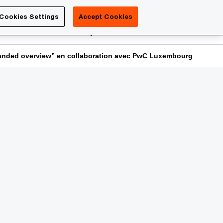
Luxembourg
Cookies Settings
Accept Cookies
Search
reers
PwC Academy
More
panded overview” en collaboration avec PwC Luxembourg