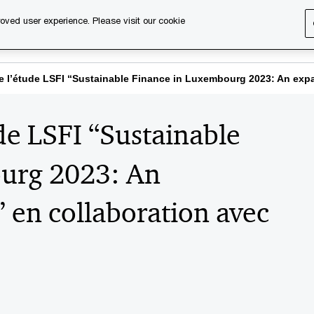
oved user experience. Please visit our cookie
s
Services
About us
Content & events
PwC Ca
de l’étude LSFI “Sustainable Finance in Luxembourg 2023: An ex
de LSFI “Sustainable
urg 2023: An
 en collaboration avec