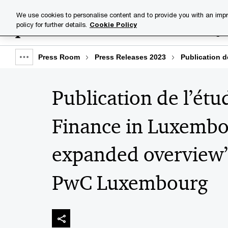
Skip
Skip
We use cookies to personalise content and to provide you with an impr
to
to
policy for further details.
Cookie Policy
Industries
Your challenge
content
footer
Press Room
Press Releases 2023
Publication 
Show
full
Publication de l’étu
breadcrumb
Finance in Luxembo
expanded overview”
PwC Luxembourg