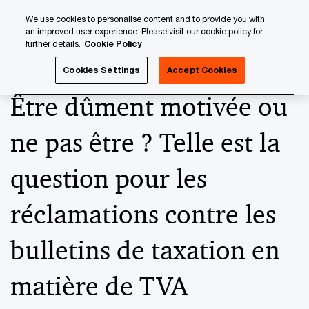
Skip
Skip
We use cookies to personalise content and to provide you with
to
to
an improved user experience. Please visit our cookie policy for
content
footer
further details.
Cookie Policy
PwC Luxembourg
News
2023 News Archives
Être dû
Cookies Settings
Accept Cookies
Être dûment motivée ou
ne pas être ? Telle est la
question pour les
réclamations contre les
bulletins de taxation en
matière de TVA