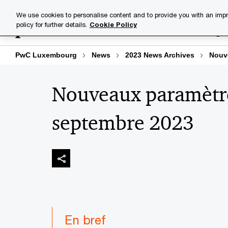
Skip
Skip
We use cookies to personalise content and to provide you with an impr
to
to
policy for further details.
Cookie Policy
Industries
Your challenge
content
footer
PwC Luxembourg
News
2023 News Archives
Nouv
Nouveaux paramètre
septembre 2023
En bref