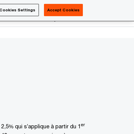
Luxembourg
Cookies Settings
Accept Cookies
Search
reers
PwC Academy
More
er
2,5% qui s’applique à partir du 1