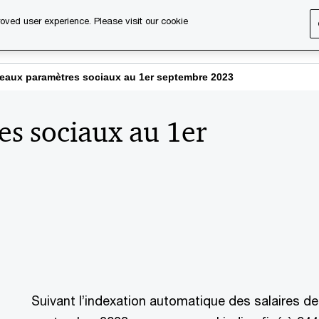
oved user experience. Please visit our cookie
s
Services
About us
Content & events
PwC Ca
eaux paramètres sociaux au 1er septembre 2023
s sociaux au 1er
Suivant l’indexation automatique des salaires de 