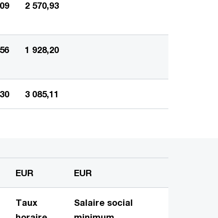
609
2 570,93
456
1 928,20
330
3 085,11
EUR
EUR
Taux
Salaire social
horaire
minimum