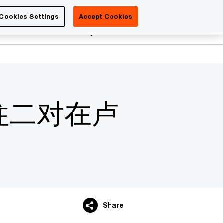
Luxembourg
Cookies Settings
Accept Cookies
Search
reers
PwC Academy
More
柱二对在卢
Share