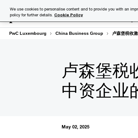
Skip
Skip
We use cookies to personalise content and to provide you with an impr
to
to
policy for further details.
Cookie Policy
Industries
Your challenge
content
footer
PwC Luxembourg
China Business Group
卢森堡税收激
卢森堡税
中资企业
May 02, 2025