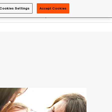
Luxembourg
Cookies Settings
Accept Cookies
Search
reers
PwC Academy
More