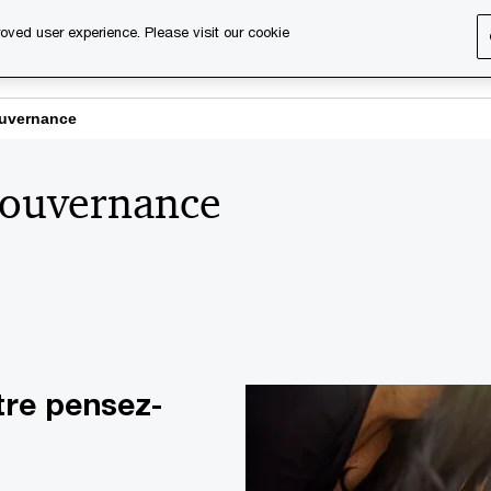
oved user experience. Please visit our cookie
s
Services
About us
Content & events
PwC Ca
ouvernance
 gouvernance
tre pensez-