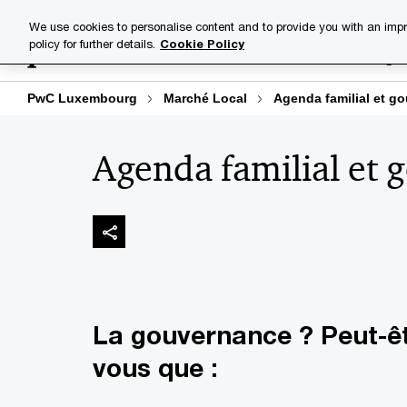
Skip
Skip
We use cookies to personalise content and to provide you with an impr
to
to
policy for further details.
Cookie Policy
Industries
Your challenge
content
footer
PwC Luxembourg
Marché Local
Agenda familial et g
Agenda familial et
La gouvernance ? Peut-ê
vous que :