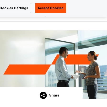
Luxembourg
Cookies Settings
Accept Cookies
Search
reers
PwC Academy
More
Share