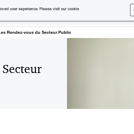
oved user experience. Please visit our cookie
s
Services
About us
Content & events
PwC Ca
Les Rendez-vous du Secteur Public
 Secteur