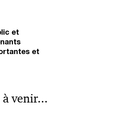
lic et
enants
ortantes et
à venir...