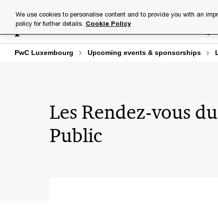
Skip
Skip
We use cookies to personalise content and to provide you with an impr
to
to
policy for further details.
Cookie Policy
Industries
Your challenge
content
footer
PwC Luxembourg
Upcoming events & sponsorships
Les Rendez-vous du
Public