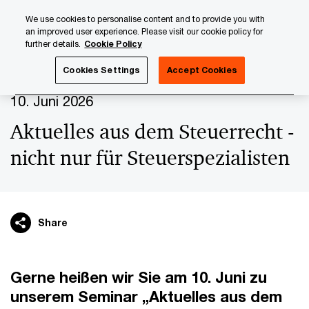
Skip
Skip
We use cookies to personalise content and to provide you with
to
to
an improved user experience. Please visit our cookie policy for
content
footer
further details.
Cookie Policy
PwC Luxembourg
Upcoming events & sponsorships
Akt
Cookies Settings
Accept Cookies
10. Juni 2026
Aktuelles aus dem Steuerrecht -
nicht nur für Steuerspezialisten
Share
Gerne heißen wir Sie am 10. Juni zu
unserem Seminar „Aktuelles aus dem