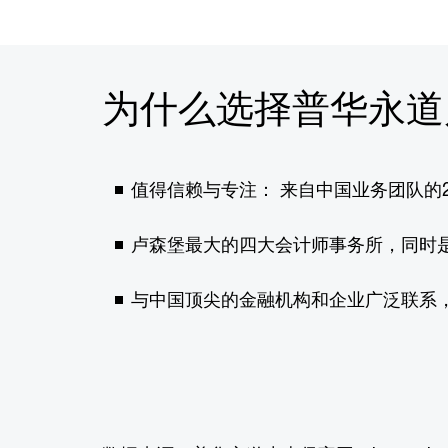
为什么选择普华永道
值得信赖与专注： 来自中国业务团队的
卢森堡最大的四大会计师事务所，同时
与中国顶尖的金融机构和企业广泛联系