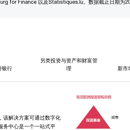
or Finance 以及Statistiques.lu。数据截止日期
另类投资与资产和财富管
资银行
理
新市
，该解决方案可通过数字化
服务中心是一个一站式平