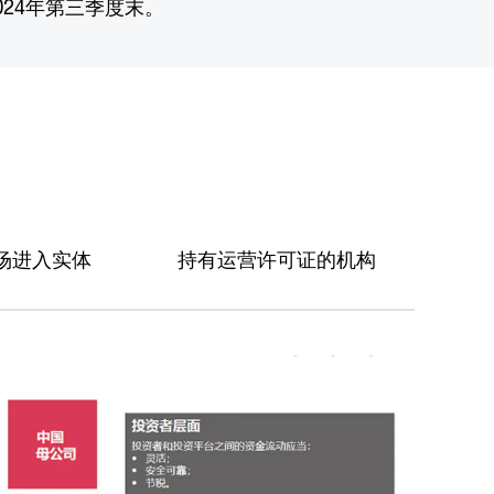
为2024年第三季度末。
场进入实体
持有运营许可证的机构