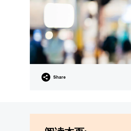
Share