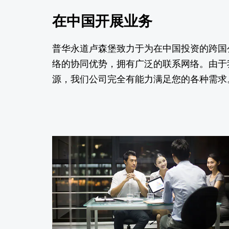
在中国开展业务
普华永道卢森堡致力于为在中国投资的跨国
络的协同优势，拥有广泛的联系网络。由于
源，我们公司完全有能力满足您的各种需求