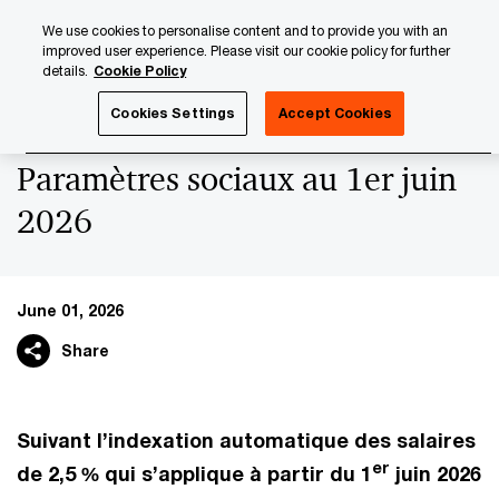
Skip
Skip
We use cookies to personalise content and to provide you with an
to
to
improved user experience. Please visit our cookie policy for further
content
footer
details.
Cookie Policy
PwC Luxembourg
News
Latest News
Paramètres soc
Cookies Settings
Accept Cookies
Paramètres sociaux au 1er juin
2026
June 01, 2026
Share
Suivant l’indexation automatique des salaires
er
de 2,5 % qui s’applique à partir du 1
juin 2026