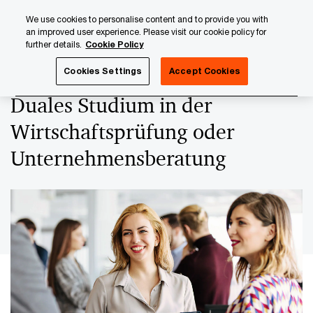
Skip
Skip
We use cookies to personalise content and to provide you with
to
to
an improved user experience. Please visit our cookie policy for
content
footer
further details.
Cookie Policy
PwC Luxembourg
Careers with PwC Luxembourg
Design
Cookies Settings
Accept Cookies
Duales Studium in der
Wirtschaftsprüfung oder
Unternehmensberatung